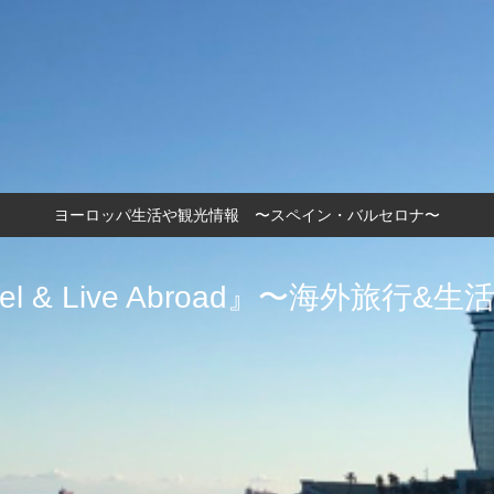
ヨーロッパ生活や観光情報 〜スペイン・バルセロナ〜
vel & Live Abroad』〜海外旅行&