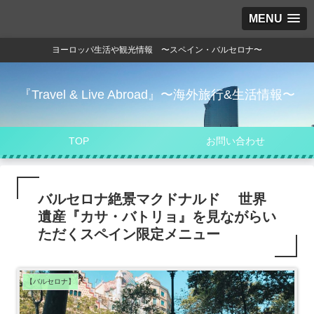
MENU
ヨーロッパ生活や観光情報 〜スペイン・バルセロナ〜
『Travel & Live Abroad』〜海外旅行&生活情報〜
TOP
お問い合わせ
バルセロナ絶景マクドナルド 世界
遺産『カサ・バトリョ』を見ながらい
ただくスペイン限定メニュー
【バルセロナ】