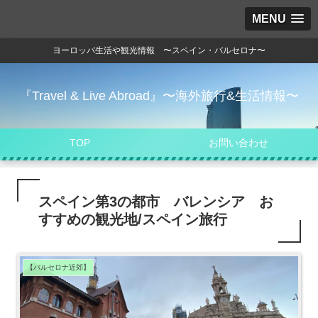
MENU
ヨーロッパ生活や観光情報 〜スペイン・バルセロナ〜
『Travel & Live Abroad』〜海外旅行&生活情報〜
TOP
お問い合わせ
スペイン第3の都市 バレンシア お
すすめの観光地/スペイン旅行
【バルセロナ近郊】