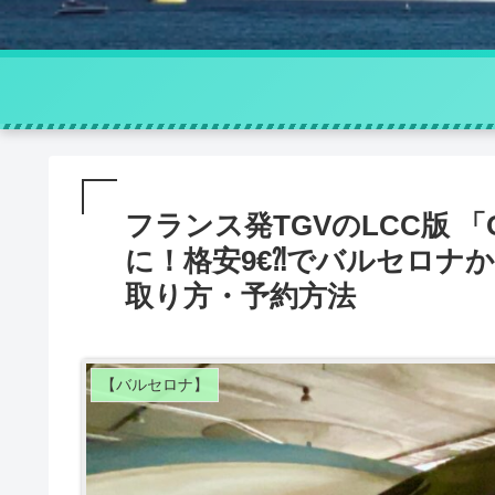
フランス発TGVのLCC版 
に！格安9€⁈でバルセロナ
取り方・予約方法
【バルセロナ】