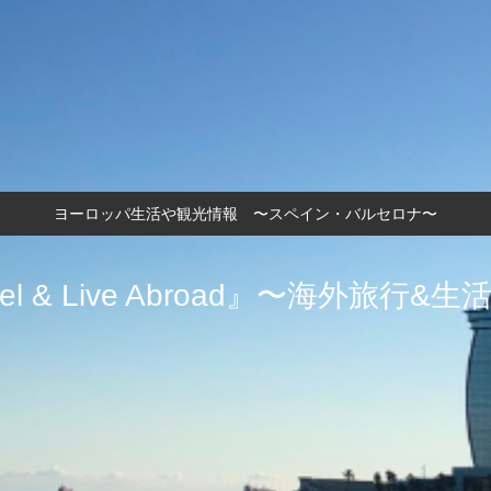
ヨーロッパ生活や観光情報 〜スペイン・バルセロナ〜
vel & Live Abroad』〜海外旅行&