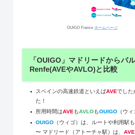
OUIGO France
ホームページ
「OUIGO」マドリードからバ
Renfe(AVEやAVLO)と比較
スペインの高速鉄道といえば
AVE
でした
た！
所用時間は
AVE
も
AVLO
も
OUIGO
（ウィ
OUIGO
（ウィゴ）は、ルートや利用駅も
〜 マドリード（アトーチャ駅）は、
AVE