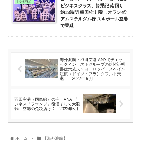
【海外渡航】
ビジネスクラス」搭乗記 南回り
約13時間 韓国/仁川発→オランダ/
アムステルダム行 スキポール空港
で乗継
海外渡航・羽田空港 ANAでチェッ
ックイン 木下グループの陰性証明
書は大丈夫？ヨーロッパ・スペイン
渡航（ドイツ・フランクフルト乗
継） 2022年５月
羽田空港（国際線）の今 ANA ビ
ジネス「ラウンジ」復活そして大混
雑 空港の免税店は？ 2022年5月
ホーム
【海外渡航】