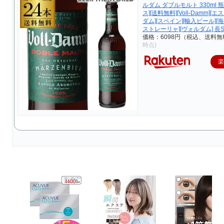
ルダム ダブルモルト 330ml 瓶
ス][送料無料][Voll-Damm]
ダム][スペイン][輸入ビール][
ストレーリャ][ヴォルダム] 長
価格：6098円（税込、送料無
時点)