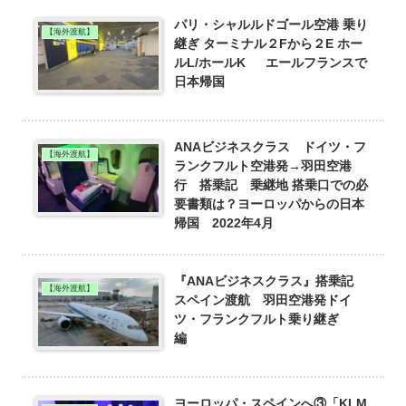
パリ・シャルルドゴール空港 乗り
【海外渡航】
継ぎ ターミナル２Fから２E ホー
ルL/ホールK エールフランスで
日本帰国
ANAビジネスクラス ドイツ・フ
【海外渡航】
ランクフルト空港発→羽田空港
行 搭乗記 乗継地 搭乗口での必
要書類は？ヨーロッパからの日本
帰国 2022年4月
『ANAビジネスクラス』搭乗記
【海外渡航】
スペイン渡航 羽田空港発ドイ
ツ・フランクフルト乗り継ぎ
編
ヨーロッパ・スペインへ③「KLM