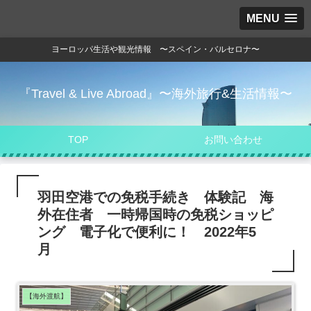
MENU
ヨーロッパ生活や観光情報 〜スペイン・バルセロナ〜
『Travel & Live Abroad』〜海外旅行&生活情報〜
TOP
お問い合わせ
羽田空港での免税手続き 体験記 海
外在住者 一時帰国時の免税ショッピ
ング 電子化で便利に！ 2022年5
月
【海外渡航】