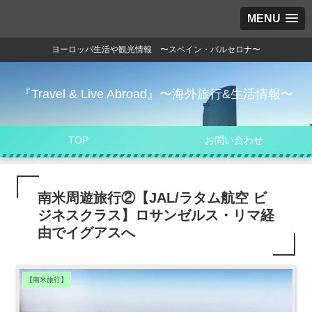
MENU
ヨーロッパ生活や観光情報 〜スペイン・バルセロナ〜
『Travel & Live Abroad』〜海外旅行&生活情報〜
TOP
お問い合わせ
南米周遊旅行②【JAL/ラタム航空 ビ
ジネスクラス】ロサンゼルス・リマ経
由でイグアスへ
【南米旅行】