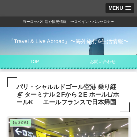
MENU
ヨーロッパ生活や観光情報 〜スペイン・バルセロナ〜
『Travel & Live Abroad』〜海外旅行&生活情報〜
TOP
お問い合わせ
パリ・シャルルドゴール空港 乗り継
ぎ ターミナル２Fから２E ホールL/ホ
ールK エールフランスで日本帰国
【海外渡航】