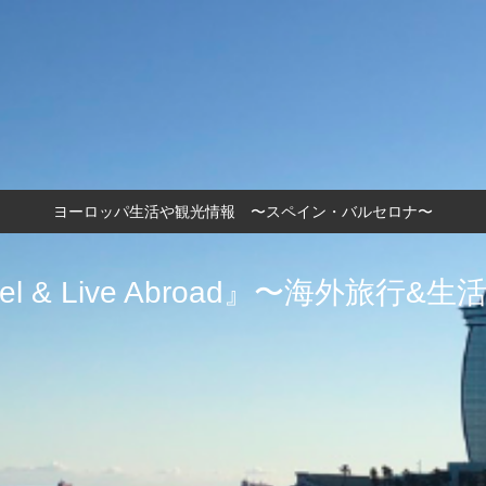
ヨーロッパ生活や観光情報 〜スペイン・バルセロナ〜
vel & Live Abroad』〜海外旅行&