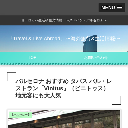
MENU
ヨーロッパ生活や観光情報 〜スペイン・バルセロナ〜
『Travel & Live Abroad』〜海外旅行&生活情報〜
TOP
お問い合わせ
バルセロナ おすすめ タパス バル・レ
ストラン「Vinitus」（ビニトゥス）
地元客にも大人気
【バルセロナ】