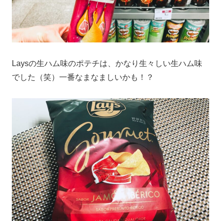
Laysの生ハム味のポテチは、かなり生々しい生ハム味
でした（笑）一番なまなましいかも！？