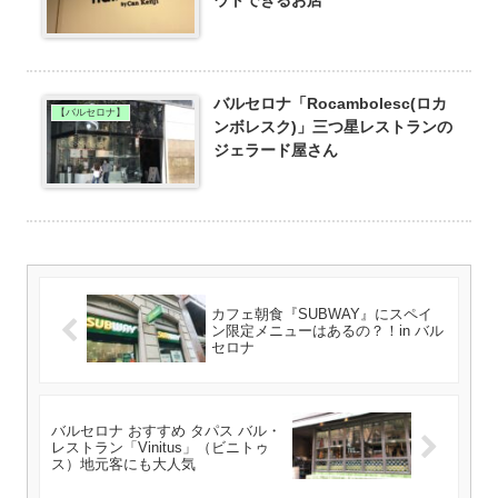
ウトできるお店
バルセロナ「Rocambolesc(ロカ
【バルセロナ】
ンボレスク)」三つ星レストランの
ジェラード屋さん
カフェ朝食『SUBWAY』にスペイ
ン限定メニューはあるの？！in バル
セロナ
バルセロナ おすすめ タパス バル・
レストラン「Vinitus」（ビニトゥ
ス）地元客にも大人気