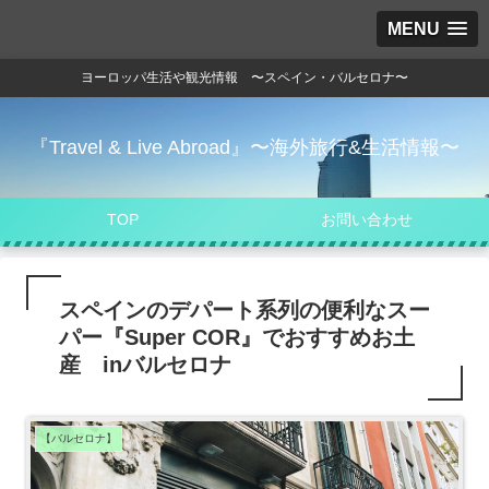
MENU
ヨーロッパ生活や観光情報 〜スペイン・バルセロナ〜
『Travel & Live Abroad』〜海外旅行&生活情報〜
TOP
お問い合わせ
スペインのデパート系列の便利なスー
パー『Super COR』でおすすめお土
産 inバルセロナ
【バルセロナ】