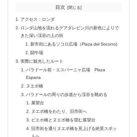
目次
アクセス：ロンダ
ロンダ山地を流れるグアダレビン川の新色によりで
きた深い渓谷の上の街
新市街にあるソコロ広場（Plaza del Socorro)
闘牛場
実際に観光したルート
パラドール前・エスパーニャ広場 Plaza
Espana
ヌエボ橋
パラドールの周りの歩道から渓谷を眺める
展望台
ヌエボ橋をわたり、旧市街へ
ビエホ橋とヌエボ橋を望む展望台
旧市街を通りヌエボ橋を見上げる絶景スポッ
トへ