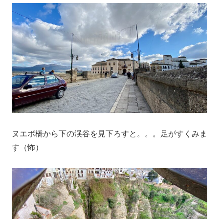
ヌエボ橋から下の渓谷を見下ろすと。。。足がすくみま
す（怖）