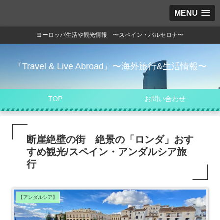
MENU
ヨーロッパ生活や観光情報 〜スペイン・バルセロナ〜
『Travel & Live Abroad』〜海外旅行&生活情報〜
TOP
お問い合わせ
断崖絶壁の街 絶景の「ロンダ」おす
すめ観光/スペイン・アンダルシア旅
行
【アンダルシア】