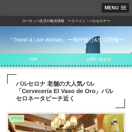
MENU
ヨーロッパ生活や観光情報 〜スペイン・バルセロナ〜
『Travel & Live Abroad』〜海外旅行&生活情報〜
TOP
お問い合わせ
バルセロナ 老舗の大人気バル
「Cervecería El Vaso de Oro」バル
セロネータビーチ近く
スペイン