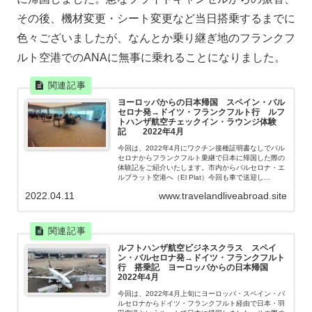
その後、機材変更・シート変更など当日搭乗するまでに
色々ございましたが、なんとか乗り継ぎ地のフランクフ
ルト空港でのANAに無事に乗れることになりました。
ヨーロッパからの日本帰国 スペイン・バル
セロナ発→ドイツ・フランクフルト行 ルフ
トハンザ航空チェックイン・ラウンジ体験
記 2022年4月
今回は、2022年4月にワクチン接種証明書なしでバル
セロナからフランクフルト乗継で日本に帰国した際の
体験記をご紹介いたします。市内からバルセロナ・エ
ルプラット空港へ（El Plat）今回も車で送迎し...
2022.04.11
www.travelandliveabroad.site
ルフトハンザ航空ビジネスクラス スペイ
ン・バルセロナ発→ドイツ・フランクフルト
行 搭乗記 ヨーロッパからの日本帰国
2022年4月
今回は、2022年4月上旬にヨーロッパ・スペイン・バ
ルセロナからドイツ・フランクフルト経由で日本・羽