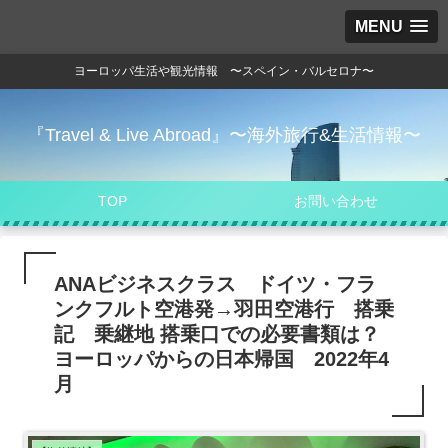
MENU
ヨーロッパ生活や観光情報 〜スペイン・バルセロナ〜
『Travel & Live Abroad』〜海外旅行&生活情報〜
TOP
お問い合わせ
ANAビジネスクラス ドイツ・フラ
ンクフルト空港発→羽田空港行 搭乗
記 乗継地 搭乗口での必要書類は？
ヨーロッパからの日本帰国 2022年4
月