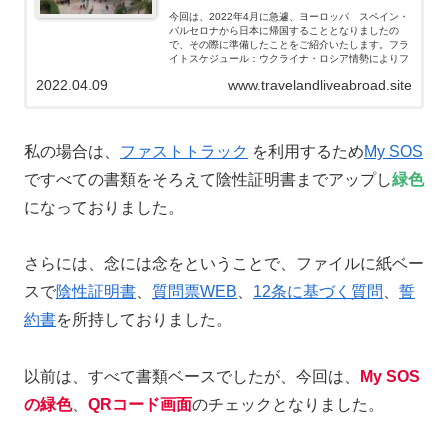
今回は、2022年4月に急遽、ヨーロッパ スペイン・
バルセロナから日本に帰国することとなりましたの
で、その際に準備したことをご紹介いたします。フラ
イトスケジュール：ウクライナ・ロシア情勢によりフ
ライトキャンセル⁈...
2022.04.09
www.travelandliveabroad.site
私の場合は、
ファストトラック
を利用するため
My SOS
ですべての書類をそろえて陰性証明書までアップし
緑色
になっておりました。
さらには、念には念をということで、ファイルに紙ベー
スで
陰性証明書
、
質問票WEB
、
12条に基づく質問
、
誓
約書
を所持しておりました。
以前は、すべて書類ベースでしたが、今回は、
My SOS
の緑色
、
QRコード画面
のチェックとなりました。