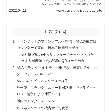
田空港というルートで日本に帰国しました。その際の
ルフトハンザ航空でヨーロッパ路線のビジネスクラス
を利用したのでご紹介いたします。...
2022.04.11
www.travelandliveabroad.site
目次
トランジットのフランクフルト空港 ANAの搭乗口
カウンターで事前に日本入国書類をチェック
乗り継ぎ地のANAカウンターでチェックされた
日本入国書類（My SOSのQRコード画面）
ANA フランクフルト発 羽田行きに無事に搭乗 ス
ターウォーズのR2-D2?
ANA B787 ビジネスクラスの様子
欧州便 フランクフルトー羽田路線 ウクライナ・
ロシア情勢により迂回ルート
機内のエンターテイメント
ビジネスクラスの機内食・お食事