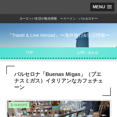
MENU
ヨーロッパ生活や観光情報 〜スペイン・バルセロナ〜
『Travel & Live Abroad』〜海外旅行&生活情報〜
TOP
お問い合わせ
バルセロナ「Buenas Migas」（ブエ
ナスミガス）イタリアンなカフェチェ
ーン
【バルセロナ】