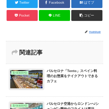
Twitter
Facebook
はてブ
Pocket
LINE
コピー
nuepue
関連記事
バルセロナ「Tento」スペイン料
【バルセロナ】
理のお惣菜をテイクアウトできる
カフェ
バルセロナ空港からロンドンへ/シ
【バルセロナ】
ェンゲン圏外のフライトは要注