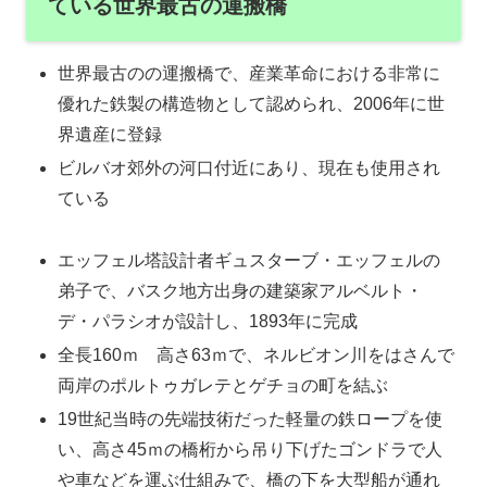
ている世界最古の運搬橋
世界最古のの運搬橋で、産業革命における非常に
優れた鉄製の構造物として認められ、2006年に世
界遺産に登録
ビルバオ郊外の河口付近にあり、現在も使用され
ている
エッフェル塔設計者ギュスターブ・エッフェルの
弟子で、バスク地方出身の建築家アルベルト・
デ・パラシオが設計し、1893年に完成
全長160ｍ 高さ63ｍで、ネルビオン川をはさんで
両岸のポルトゥガレテとゲチョの町を結ぶ
19世紀当時の先端技術だった軽量の鉄ロープを使
い、高さ45ｍの橋桁から吊り下げたゴンドラで人
や車などを運ぶ仕組みで、橋の下を大型船が通れ