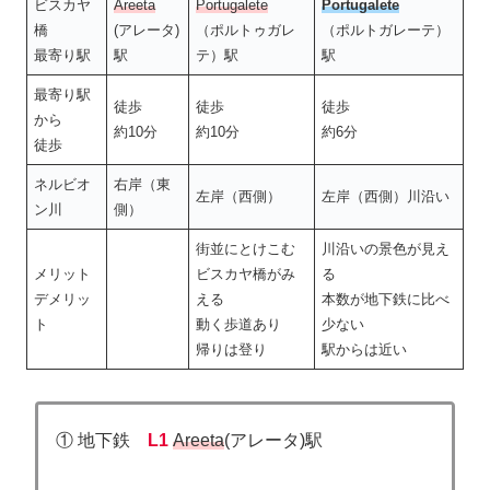
ビスカヤ
Areeta
Portugalete
Portugalete
橋
(アレータ)
（ポルトゥガレ
（ポルトガレーテ）
最寄り駅
駅
テ）駅
駅
最寄り駅
徒歩
徒歩
徒歩
から
約10分
約10分
約6分
徒歩
ネルビオ
右岸（東
左岸（西側）
左岸（西側）川沿い
ン川
側）
街並にとけこむ
川沿いの景色が見え
メリット
ビスカヤ橋がみ
る
デメリッ
える
本数が地下鉄に比べ
ト
動く歩道あり
少ない
帰りは登り
駅からは近い
① 地下鉄
L1
Areeta
(アレータ)駅