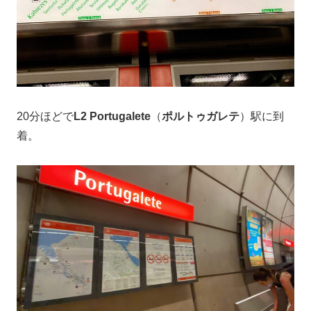
20分ほどで
L2
Portugalete
（
ポルトゥガレテ
）駅に到
着。