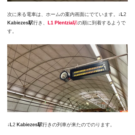
次に来る電車は、ホームの案内画面にでています。↓
L
2
Kabiezes駅
行き、
L1 Plentzia
駅
の順に到着するようで
す。
↓
L
2
Kabiezes駅
行きの列車が来たのでのります。