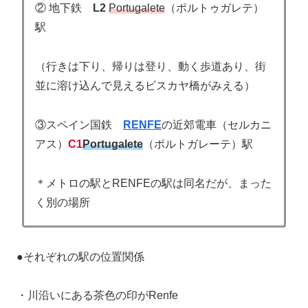
② 地下鉄
L2
Portugalete
（ポルトゥガレテ）
駅
（行きは下り、帰りは登り、動く歩道あり、街
並に溶け込んで見えるビスカヤ橋がみえる）
③スペイン国鉄
RENFE
の近郊電車（セルカニ
アス）
C1
Portugalete
（ポルトガレーテ）駅
＊メトロの駅とRENFEの駅は同名だが、まった
く別の場所
●それぞれの駅の位置関係
・川沿いにある茶色の印がRenfe