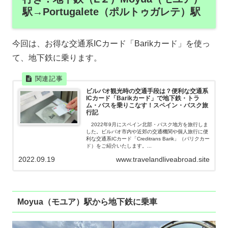
駅→Portugalete（ポルトゥガレテ）駅
今回は、お得な交通系ICカード「Barikカード」を使っ
て、地下鉄に乗ります。
ビルバオ観光時の交通手段は？便利な交通系
ICカード「Barikカード」で地下鉄・トラ
ム・バスを乗りこなす！スペイン・バスク旅
行記
2022年9月にスペイン北部・バスク地方を旅行しま
した。ビルバオ市内や近郊の交通機関や個人旅行に便
利な交通系ICカード「Creditrans Barik」（バリクカー
ド）をご紹介いたします。...
2022.09.19
www.travelandliveabroad.site
Moyua（モユア）駅から地下鉄に乗車