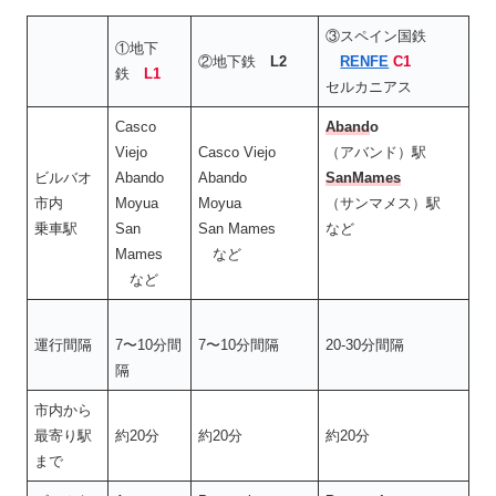
③スペイン国鉄
①地下
②地下鉄
L2
RENFE
C1
鉄
L1
セルカニアス
Casco
Aband
o
Viejo
Casco Viejo
（アバンド）駅
ビルバオ
Abando
Abando
SanMames
市内
Moyua
Moyua
（サンマメス）駅
乗車駅
San
San Mames
など
Mames
など
など
運行間隔
7〜10分間
7〜10分間隔
20-30分間隔
隔
市内から
最寄り駅
約20分
約20分
約20分
まで