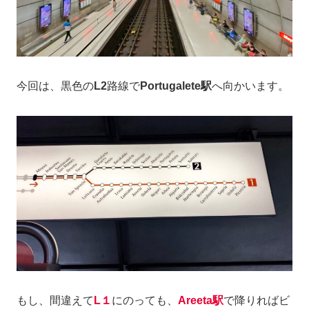
今回は、黒色の
L2
路線で
Portugalete駅
へ向かいます。
もし、間違えて
L１
にのっても、
Areeta駅
で降りればビ