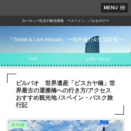
MENU
ヨーロッパ生活や観光情報 〜スペイン・バルセロナ〜
『Travel & Live Abroad』〜海外旅行&生活情報〜
TOP
お問い合わせ
ビルバオ 世界遺産「ビスカヤ橋」世
界最古の運搬橋への行き方/アクセス
おすすめ観光地 /スペイン・バスク旅
行記
【バスク】