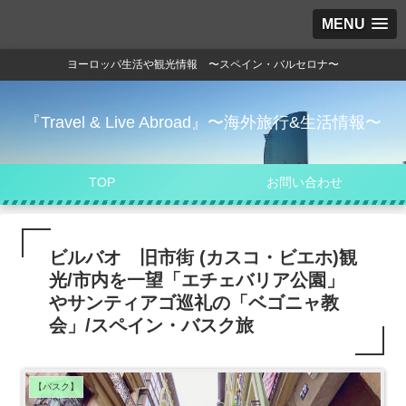
MENU
ヨーロッパ生活や観光情報 〜スペイン・バルセロナ〜
『Travel & Live Abroad』〜海外旅行&生活情報〜
TOP
お問い合わせ
ビルバオ 旧市街 (カスコ・ビエホ)観
光/市内を一望「エチェバリア公園」
やサンティアゴ巡礼の「ベゴニャ教
会」/スペイン・バスク旅
【バスク】