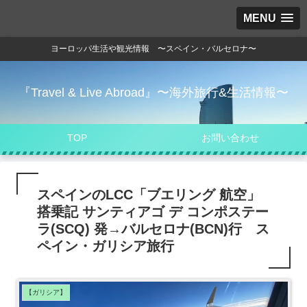
MENU
ヨーロッパ生活や観光情報 〜スペイン・バルセロナ〜
『Travel & Live Abroad』〜海外旅行&生活情報〜
TOP
お問い合わせ
スペインのLCC「ブエリング 航空」
搭乗記 サンティアゴ デ コンポステー
ラ(SCQ) 発→バルセロナ(BCN)行 ス
ペイン・ガリシア旅行
【ガリシア】