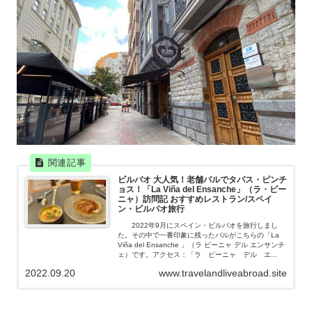
ビルバオ 大人気！老舗バルでタパス・ピンチ
ョス！「La Viña del Ensanche」（ラ・ビー
ニャ）訪問記 おすすめレストラン/スペイ
ン・ビルバオ旅行
2022年9月にスペイン・ビルバオを旅行しまし
た。その中で一番印象に残ったバルがこちらの「La
Viña del Ensanche 」（ラ ビーニャ デル エンサンチ
ェ）です。アクセス：「ラ ビーニャ デル エ...
2022.09.20
www.travelandliveabroad.site