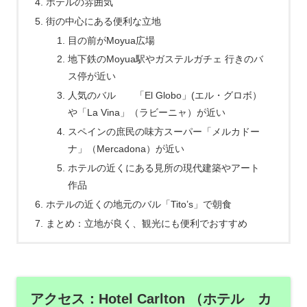
ホテルの雰囲気
街の中心にある便利な立地
目の前がMoyua広場
地下鉄のMoyua駅やガステルガチェ 行きのバ
ス停が近い
人気のバル 「El Globo」(エル・グロボ）
や「La Vina」（ラビーニャ）が近い
スペインの庶民の味方スーパー「メルカドー
ナ」（Mercadona）が近い
ホテルの近くにある見所の現代建築やアート
作品
ホテルの近くの地元のバル「Tito’s」で朝食
まとめ：立地が良く、観光にも便利でおすすめ
アクセス：Hotel Carlton （ホテル カ