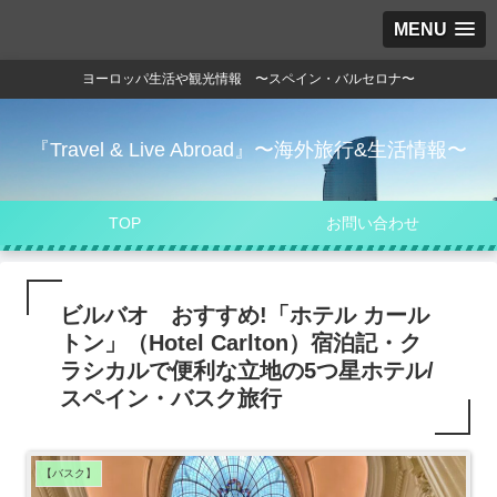
MENU
ヨーロッパ生活や観光情報 〜スペイン・バルセロナ〜
『Travel & Live Abroad』〜海外旅行&生活情報〜
TOP
お問い合わせ
ビルバオ おすすめ!「ホテル カール
トン」（Hotel Carlton）宿泊記・ク
ラシカルで便利な立地の5つ星ホテル/
スペイン・バスク旅行
【バスク】