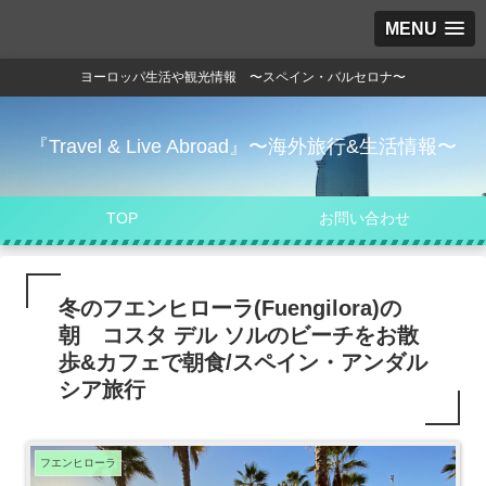
MENU
ヨーロッパ生活や観光情報 〜スペイン・バルセロナ〜
『Travel & Live Abroad』〜海外旅行&生活情報〜
TOP
お問い合わせ
冬のフエンヒローラ(Fuengilora)の
朝 コスタ デル ソルのビーチをお散
歩&カフェで朝食/スペイン・アンダル
シア旅行
フエンヒローラ