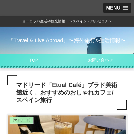
MENU
ヨーロッパ生活や観光情報 〜スペイン・バルセロナ〜
『Travel & Live Abroad』〜海外旅行&生活情報〜
TOP
お問い合わせ
マドリード「Etual Café」プラド美術
館近く。おすすめのおしゃれカフェ/
スペイン旅行
【マドリード】