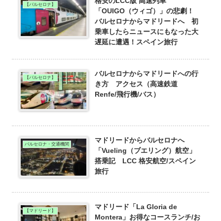
格安のLCC版 高速列車
【バルセロナ】
「OUIGO（ウィゴ）」の悲劇！
バルセロナからマドリードへ 初
乗車したらニュースにもなった大
遅延に遭遇！スペイン旅行
バルセロナからマドリードへの行
【バルセロナ】
き方 アクセス（高速鉄道
Renfe/飛行機/バス）
マドリードからバルセロナへ
バルセロナ・交通機関
「Vueling（ブエリング）航空」
搭乗記 LCC 格安航空/スペイン
旅行
マドリード「La Gloria de
【マドリード】
Montera」お得なコースランチ/お